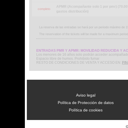
APMR (Acompañante solo 1 por pmr) (70.00 
completo
gastos distribución)
La reserva de las entradas se hará por un periodo máximo de 15
The reservation of the tickets will be made for a maximum period o
ENTRADAS PMR Y APMR: MOVILIDAD REDUCIDA Y A
Los menores de 16 años solo podrán acceder acompañado
Espacio libre de humos. Prohibido fumar
RESTO DE CONDICIONES DE VENTA Y ACCESO EN:
PIN
Aviso legal
Política de Protección de datos
Política de cookies
©