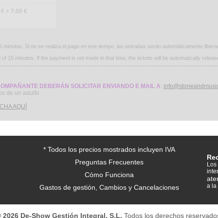
€ + 7.00 €
 minutos. Si no se realiza el pago en ese tiempo, las entradas serán automáticamente libera
f 15 minutes. If the payment is not made in that time, the tickets will be automatically releas
COMPAÑANTE DEBERÁN SOLICITAR ENVIANDO E MAIL A
:
info@stoneandmusic
s de un adulto
CHA AQUÍ
* Todos los precios mostrados incluyen IVA
Re
Preguntas Frecuentes
Los 
inte
Cómo Funciona
ate
a la
Gastos de gestión, Cambios y Cancelaciones
 2026 De-Show Gestión Integral, S.L.
Todos los derechos reservado