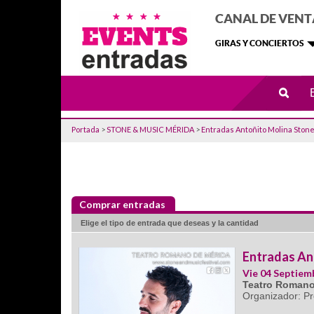
CANAL DE VENT
GIRAS Y CONCIERTOS
Portada
>
STONE & MUSIC MÉRIDA
>
Entradas Antoñito Molina Ston
Comprar entradas
Elige el tipo de entrada que deseas y la cantidad
Entradas An
Vie 04 Septiem
Teatro Romano
Organizador: P