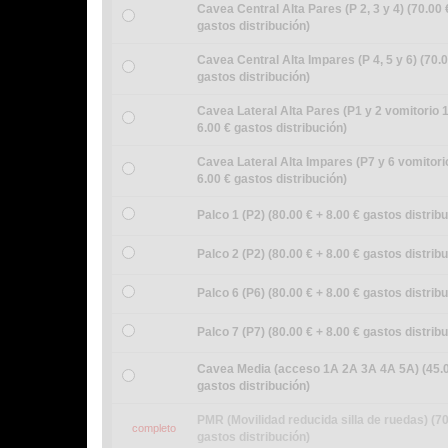
Cavea Central Alta Pares (P 2, 3 y 4) (70.00 
gastos distribución)
Cavea Central Alta Impares (P 4, 5 y 6) (70.0
gastos distribución)
Cavea Lateral Alta Pares (P1 y 2 vomitorio 1
6.00 € gastos distribución)
Cavea Lateral Alta Impares (P7 y 6 vomitorio
6.00 € gastos distribución)
Palco 1 (P2) (80.00 € + 8.00 € gastos distrib
Palco 2 (P2) (80.00 € + 8.00 € gastos distrib
Palco 6 (P6) (80.00 € + 8.00 € gastos distrib
Palco 7 (P7) (80.00 € + 8.00 € gastos distrib
Cavea Media (acceso 1A 2A 3A 4A 5A) (45.0
gastos distribución)
PMR (Movilidad reducida silla de ruedas) (70
completo
gastos distribución)