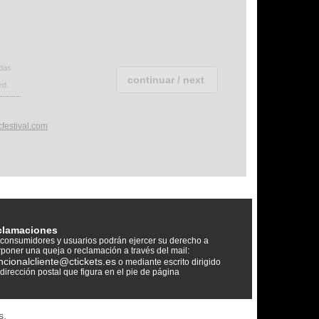
das.
ed.
festival.com
clamaciones
consumidores y usuarios podrán ejercer su derecho a
rponer una queja o reclamación a través del mail:
ncionalcliente@ctickets.es
o mediante escrito dirigido
 dirección postal que figura en el pie de página
s.