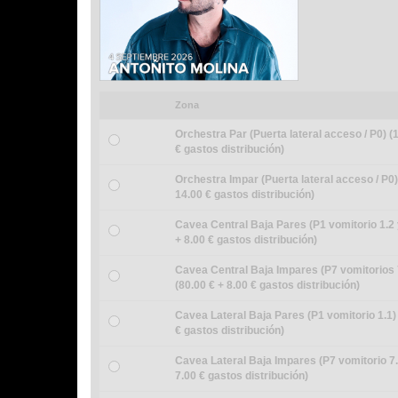
Zona
Orchestra Par (Puerta lateral acceso / P0) (
€ gastos distribución)
Orchestra Impar (Puerta lateral acceso / P0)
14.00 € gastos distribución)
Cavea Central Baja Pares (P1 vomitorio 1.2 y
+ 8.00 € gastos distribución)
Cavea Central Baja Impares (P7 vomitorios 7
(80.00 € + 8.00 € gastos distribución)
Cavea Lateral Baja Pares (P1 vomitorio 1.1) 
€ gastos distribución)
Cavea Lateral Baja Impares (P7 vomitorio 7.
7.00 € gastos distribución)