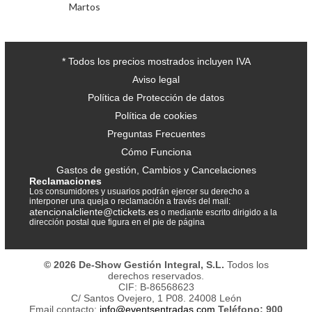
Martos
* Todos los precios mostrados incluyen IVA
Aviso legal
Política de Protección de datos
Política de cookies
Preguntas Frecuentes
Cómo Funciona
Gastos de gestión, Cambios y Cancelaciones
Reclamaciones
Los consumidores y usuarios podrán ejercer su derecho a
interponer una queja o reclamación a través del mail:
atencionalcliente@ctickets.es
o mediante escrito dirigido a la
dirección postal que figura en el pie de página
© 2026 De-Show Gestión Integral, S.L.
Todos los
derechos reservados.
CIF: B-86568623
C/ Santos Ovejero, 1 P08. 24008 León
Email contacto:
info@eventsentradas.com
Teléfono: 900