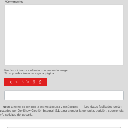
*Comentario:
Por favor introduce el texto que ves en la imagen.
Si no puedes leerlo recarga la página.
Los datos facilitados serán
Nota:
El texto es sensible a las mayúsculas y minúsculas
tratados por De-Show Gestión Integral, S.L para atender la consulta, petición, sugerencia
y/o solicitud del usuario.