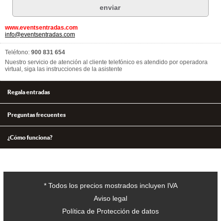
www.eventsentradas.com
info@eventsentradas.com
Teléfono:
900 831 654
Nuestro servicio de atención al cliente telefónico es atendido por operadora
virtual, siga las instrucciones de la asistente
Regala entradas
Preguntas frecuentes
¿Cómo funciona?
* Todos los precios mostrados incluyen IVA
Aviso legal
Política de Protección de datos