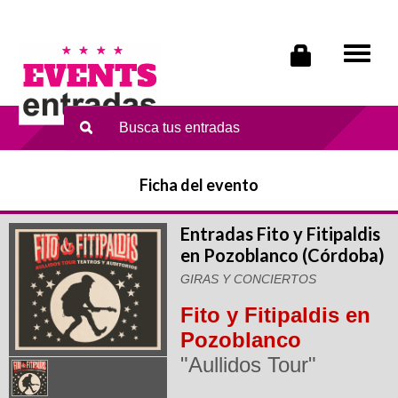
Tog
navi
Ficha del evento
Entradas Fito y Fitipaldis
en Pozoblanco (Córdoba)
GIRAS Y CONCIERTOS
Fito y Fitipaldis en
Pozoblanco
"Aullidos Tour"