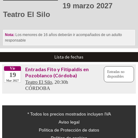
19 marzo 2027
Teatro El Silo
Nota:
Los menores de 16 años deberán ir acompañados de un adulto
responsable
Lista de fechas
Vie
Entradas Fito y Fitipaldis en
Entradas no
19
Pozoblanco (Córdoba)
disponibles
Mar 2027
Teatro El Silo
, 20:30h
CÓRDOBA
* Todos los precios mostrados incluyen IVA
Aviso legal
Política de Protección de datos